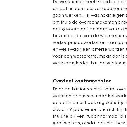
De werknemer heeft steeds betoog
omdat hij een neusverkoudheid h
gaan werken. Hij was naar eigen 
om thuis de overeengekomen arbei
aangevoerd dat de aard van de w
bijzonder die van de werknemer z
verkoopmedewerker en staat acht
er weliswaar een offerte worden ui
voor een wasserette, maar dat is 
werkzaamheden kan de werknemer
Oordeel kantonrechter
Door de kantonrechter wordt over
werknemer om niet naar het werk t
op dat moment was afgekondigd i
covid-19 pandemie. Die richtlijn 
thuis te blijven. Waar normaal 
gaat werken, omdat dat niet besc