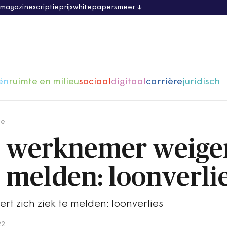
 magazine
scriptieprijs
whitepapers
meer
ën
ruimte en milieu
sociaal
digitaal
carrière
juridisch
ge
 werknemer weige
e melden: loonverli
t zich ziek te melden: loonverlies
22