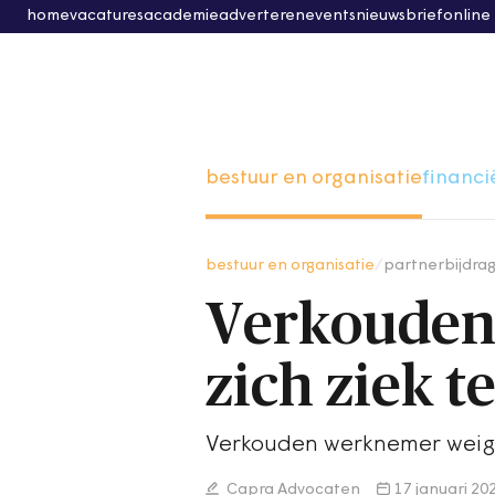
home
vacatures
academie
adverteren
events
nieuwsbrief
online
bestuur en organisatie
financi
bestuur en organisatie
/
partnerbijdra
Verkouden
zich ziek t
Verkouden werknemer weiger
Capra Advocaten
17 januari 20