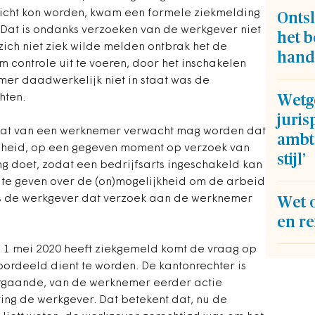
icht kon worden, kwam een formele ziekmelding
Ontsl
Dat is ondanks verzoeken van de werkgever niet
het b
ch niet ziek wilde melden ontbrak het de
hand
 controle uit te voeren, door het inschakelen
mer daadwerkelijk niet in staat was de
hten.
Wetg
juris
 dat van een werknemer verwacht mag worden dat
ambt
udheid, op een gegeven moment op verzoek van
stijl’
g doet, zodat een bedrijfsarts ingeschakeld kan
 te geven over de (on)mogelijkheid om de arbeid
als de werkgever dat verzoek aan de werknemer
Wet 
en re
1 mei 2020 heeft ziekgemeld komt de vraag op
oordeeld dient te worden. De kantonrechter is
orgaande, van de werknemer eerder actie
ng de werkgever. Dat betekent dat, nu de