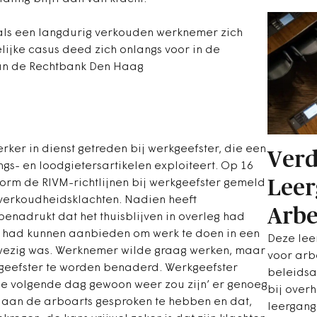
 als een langdurig verkouden werknemer zich
lijke casus deed zich onlangs voor in de
van de Rechtbank Den Haag
er in dienst getreden bij werkgeefster, die een
Verd
ngs- en loodgietersartikelen exploiteert. Op 16
Leer
rm de RIVM-richtlijnen bij werkgeefster gemeld
t verkoudheidsklachten. Nadien heeft
Arbe
enadrukt dat het thuisblijven in overleg had
 had kunnen aanbieden om werk te doen in een
Deze lee
zig was. Werknemer wilde graag werken, maar
voor arb
geefster te worden benaderd. Werkgeefster
beleidsa
de volgende dag gewoon weer zou zijn’ er genoeg
bij over
j aan de arboarts gesproken te hebben en dat,
leergang