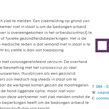
ch ziek te melden. Een ziekmelding op grond van
knemer niet in staat is om de bedongen arbeid
ever is overeengekomen in het arbeidscontract) te
 of fysieke gezondheidsbeperkingen. Het is de
 medische reden is dat iemand niet in staat is te
t bij ziekte is dan van toepassing.
 met coronagerelateerd verzuim. De overheid
e besmetting met het coronavirus zo veel
uiswerken, thuisblijven als een gezinslid
rs zijn medisch nog steeds in staat om te
naar de werkplek komen gezien de maatregelen.
T:
088 - 5
 de hand liggende optie, maar niet voor
W:
capra
 kan deze werknemer niet ziek melden omdat de
E:
commu
n beperkingen heeft om de bedongen arbeid te
aling blijft dan van kracht.