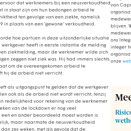
jn ervoor dat werknemers bij een neusverkoudheid
van Capr
et in staat zijn om hun bedongen arbeid te
organisat
iktheid ten gevolge van een ziekte, namelijk
medewerk
19 in plaats van een ‘gewone’ verkoudheid.
blijven.
medewerk
rde hoe partijen in deze uitzonderlijke situatie
ons Inte
werkgever heeft in eerste instantie de melding
integer 
en ziekmelding, maar de werknemer wilde zich
organisa
igen zeggen niet ziek was. Hij had immers slechts
onze
web
taat om de overeengekomen arbeid te
 hij de arbeid niet verricht.
eft als uitgangspunt te gelden dat de werkgever
en ook als de arbeid niet wordt verricht, tenzij
Mee
 in redelijkheid voor rekening van de werknemer
weken van de lockdown er nog veel
Risic
e een en ander beoordeeld moest worden is
weth
pelijk, maar naarmate de neusverkoudheid
r dan zes weken, met als gevolg dat de