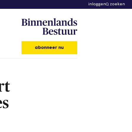
inloggen
zoeken
abonneer nu
rt
es