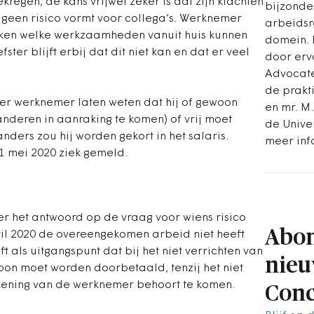
regen, de kans vrijwel zeker is dat zijn klachten
bijzonde
 geen risico vormt voor collega’s. Werknemer
arbeidsr
nken welke werkzaamheden vanuit huis kunnen
domein. 
er blijft erbij dat dit niet kan en dat er veel
door erv
Advocate
de prakt
ter werknemer laten weten dat hij of gewoon
en mr. M
deren in aanraking te komen) of vrij moet
de Univer
nders zou hij worden gekort in het salaris.
meer inf
1 mei 2020 ziek gemeld.
ver het antwoord op de vraag voor wiens risico
Abon
il 2020 de overeengekomen arbeid niet heeft
eft als uitgangspunt dat bij het niet verrichten van
nieu
on moet worden doorbetaald, tenzij het niet
rekening van de werknemer behoort te komen.
Conc