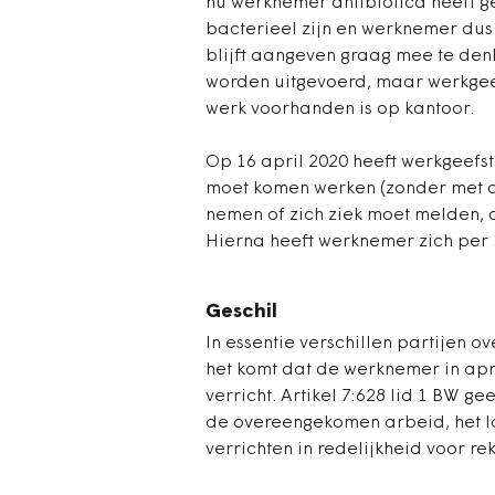
nu werknemer antibiotica heeft gek
bacterieel zijn en werknemer dus
blijft aangeven graag mee te de
worden uitgevoerd, maar werkgeefst
werk voorhanden is op kantoor.
Op 16 april 2020 heeft werkgeefs
moet komen werken (zonder met an
nemen of zich ziek moet melden, a
Hierna heeft werknemer zich per 
Geschil
In essentie verschillen partijen o
het komt dat de werknemer in apr
verricht. Artikel 7:628 lid 1 BW ge
de overeengekomen arbeid, het lo
verrichten in redelijkheid voor 