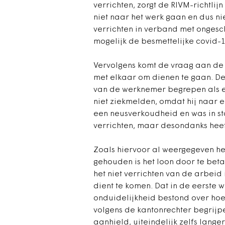
verrichten, zorgt de RIVM-richtli
niet naar het werk gaan en dus ni
verrichten in verband met ongesch
mogelijk de besmettelijke covid-
Vervolgens komt de vraag aan de o
met elkaar om dienen te gaan. De 
van de werknemer begrepen als e
niet ziekmelden, omdat hij naar e
een neusverkoudheid en was in s
verrichten, maar desondanks heeft
Zoals hiervoor al weergegeven he
gehouden is het loon door te betal
het niet verrichten van de arbeid
dient te komen. Dat in de eerste 
onduidelijkheid bestond over ho
volgens de kantonrechter begrij
aanhield, uiteindelijk zelfs lange