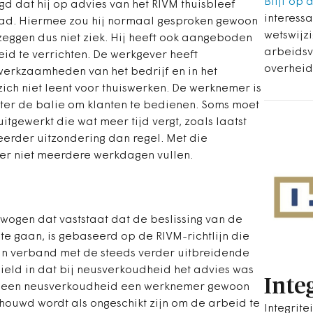
Blijf op 
d dat hij op advies van het RIVM thuisbleef
interessa
ad. Hiermee zou hij normaal gesproken gewoon
wetswijz
zeggen dus niet ziek. Hij heeft ook aangeboden
arbeidsv
d te verrichten. De werkgever heeft
overheid
erkzaamheden van het bedrijf en in het
ich niet leent voor thuiswerken. De werknemer is
er de balie om klanten te bedienen. Soms moet
tgewerkt die wat meer tijd vergt, zoals laatst
eerder uitzondering dan regel. Met die
 niet meerdere werkdagen vullen.
wogen dat vaststaat dat de beslissing van de
e gaan, is gebaseerd op de RIVM-richtlijn die
n verband met de steeds verder uitbreidende
hield in dat bij neusverkoudheid het advies was
Integ
bij een neusverkoudheid een werknemer gewoon
houwd wordt als ongeschikt zijn om de arbeid te
Integrite