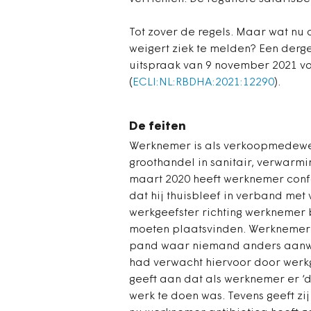
Tot zover de regels. Maar wat nu
weigert ziek te melden? Een derge
uitspraak van 9 november 2021 
(
ECLI:NL:RBDHA:2021:12290
).
De feiten
Werknemer is als verkoopmedewerk
groothandel in sanitair, verwarmi
maart 2020 heeft werknemer confo
dat hij thuisbleef in verband me
werkgeefster richting werknemer b
moeten plaatsvinden. Werknemer
pand waar niemand anders aanwe
had verwacht hiervoor door werk
geeft aan dat als werknemer er ‘
werk te doen was. Tevens geeft zi