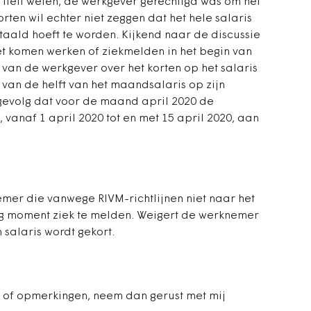
 liett weten, de werkgever gerechtigd was om het
orten wil echter niet zeggen dat het hele salaris
taald hoeft te worden. Kijkend naar de discussie
iet komen werken of ziekmelden in het begin van
van de werkgever over het korten op het salaris
 van de helft van het maandsalaris op zijn
 gevolg dat voor de maand april 2020 de
, vanaf 1 april 2020 tot en met 15 april 2020, aan
mer die vanwege RIVM-richtlijnen niet naar het
nig moment ziek te melden. Weigert de werknemer
jn salaris wordt gekort.
 of opmerkingen, neem dan gerust met mij