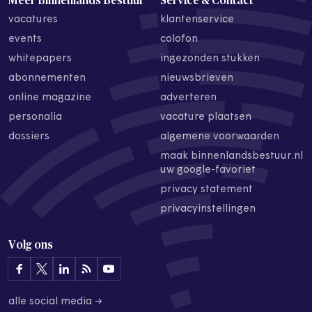
Meer Binnenlands Bestuur
Service & Contact
vacatures
klantenservice
events
colofon
whitepapers
ingezonden stukken
abonnementen
nieuwsbrieven
online magazine
adverteren
personalia
vacature plaatsen
dossiers
algemene voorwaarden
maak binnenlandsbestuur.nl
uw google-favoriet
privacy statement
privacyinstellingen
Volg ons
alle social media →