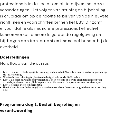
professionals in de sector om bij te blijven met deze
veranderingen. Het volgen van training en bijscholing
is cruciaal om op de hoogte te blijven van de nieuwste
richtlijnen en voorschriften binnen het BBV. Dit zorgt
ervoor dat je als financiële professional effectief
kunnen werken binnen de geldende regelgeving en
bijdragen aan transparant en financieel beheer bij de
overheid.
Doelstellingen
Na afloop van de cursus:
Bent u in staat de belangrijkste basisbeginselen in het BBV te benoemen en toe te passen op
de jaarrekening.
Weet u de jaarrekening te plaatsen in het geheel van de P&C-cyclus.
Kent u de eigenaardigheden van het BBV en in het bijzonder de eisen ten aanzien van
arbeidsgerelateerde verplichtingen, materiële vaste activa, reserves en voorzieningen.
Bent u bekend met het begrip SiSa
Heeft u kennis van de belangrijkste vereisten rondom de rechtmatigheidsverantwoording
2023
Programma dag 1: Besluit begroting en
verantwoording