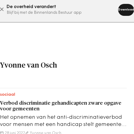
De overheid verandert
abonneer nu
Download
Blijf bij met de Binnenlands Bestuur app
Yvonne van Osch
sociaal
Verbod discriminatie gehandicapten zware opgave
voor gemeenten
Het opnemen van het anti-discriminatieverbod
voor mensen met een handicap stelt gemeenten
voor een fikse opgave.
28 juni 2022
Yvonne van Osch