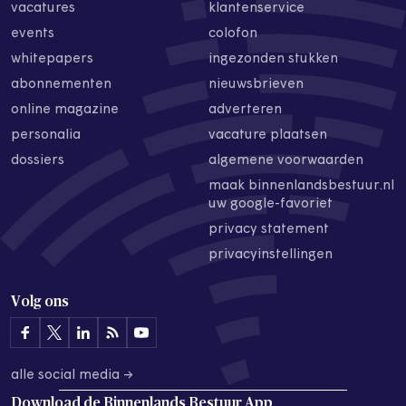
vacatures
klantenservice
events
colofon
whitepapers
ingezonden stukken
abonnementen
nieuwsbrieven
online magazine
adverteren
personalia
vacature plaatsen
dossiers
algemene voorwaarden
maak binnenlandsbestuur.nl
uw google-favoriet
privacy statement
privacyinstellingen
Volg ons
alle social media →
Download de
Binnenlands Bestuur App