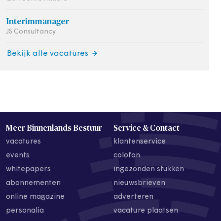
Interimmanager
JS Consultancy
Bekijk alle vacatures
Meer Binnenlands Bestuur
Service & Contact
vacatures
klantenservice
events
colofon
whitepapers
ingezonden stukken
abonnementen
nieuwsbrieven
online magazine
adverteren
personalia
vacature plaatsen