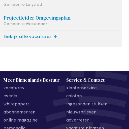
Gemeente Lelystad
Projectleider Omgevingsplan
Gemeente Wassenaar
Bekijk alle vacatures
Meer Binnenlands Bestuur
Service & Contact
vacatures
klantenservice
events
colofon
whitepapers
ingezonden stukken
abonnementen
nieuwsbrieven
online magazine
adverteren
personalia
vacature plaatsen