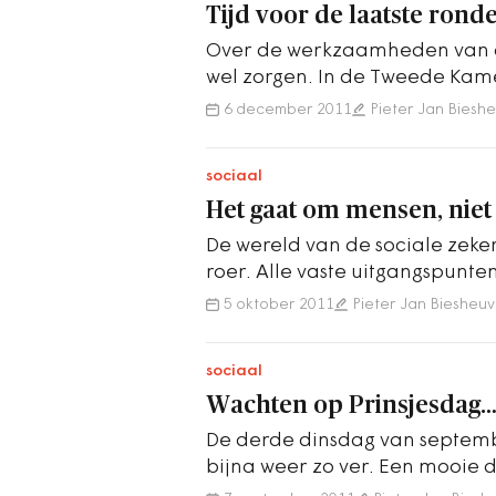
Tijd voor de laatste rond
Over de werkzaamheden van d
wel zorgen. In de Tweede Kam
taken te borgen, met name h
6 december 2011
Pieter Jan Biesh
sociaal
Het gaat om mensen, niet
De wereld van de sociale zeker
roer. Alle vaste uitgangspunte
schroeven. In het gehele…
5 oktober 2011
Pieter Jan Biesheuv
sociaal
Wachten op Prinsjesdag
De derde dinsdag van septembe
bijna weer zo ver. Een mooie d
Vol tradities. Vol verwachting