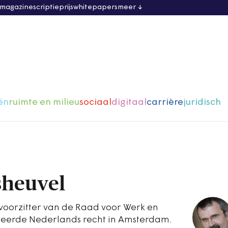
 magazine
scriptieprijs
whitepapers
meer
ën
ruimte en milieu
sociaal
digitaal
carrière
juridisch
sheuvel
s voorzitter van de Raad voor Werk en
udeerde Nederlands recht in Amsterdam.