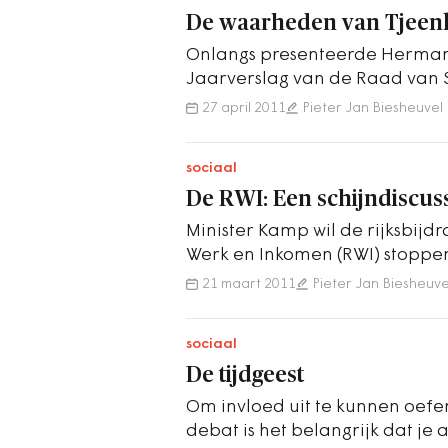
De waarheden van Tjeenk
Onlangs presenteerde Herman 
Jaarverslag van de Raad van 
kreeg de passage over de rol
27 april 2011
Pieter Jan Biesheuvel
sociaal
De RWI: Een schijndiscus
Minister Kamp wil de rijksbij
Werk en Inkomen (RWI) stoppen
meer pijn doen zijn argument
21 maart 2011
Pieter Jan Biesheuve
sociaal
De tijdgeest
Om invloed uit te kunnen oefe
debat is het belangrijk dat je a