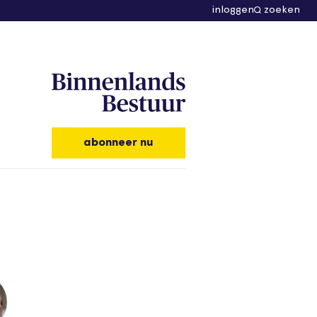
inloggen
zoeken
abonneer nu