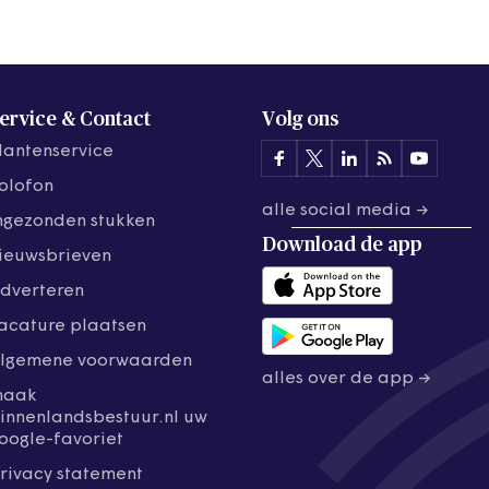
ervice & Contact
Volg ons
lantenservice
olofon
alle social media →
ngezonden stukken
Download de
app
ieuwsbrieven
dverteren
acature plaatsen
lgemene voorwaarden
alles over de app →
maak
innenlandsbestuur.nl uw
oogle-favoriet
rivacy statement