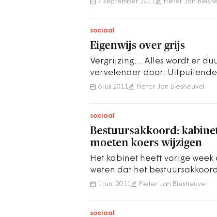
7 september 2011
Pieter Jan Biesh
sociaal
Eigenwijs over grijs
Vergrijzing… Alles wordt er d
vervelender door. Uitpuilende
verpleeghuizen waar de stee
6 juli 2011
Pieter Jan Biesheuvel
sociaal
Bestuursakkoord: kabine
moeten koers wijzigen
Het kabinet heeft vorige week
weten dat het bestuursakkoord
of stikken dus. En dit terwijl…
1 juni 2011
Pieter Jan Biesheuvel
sociaal