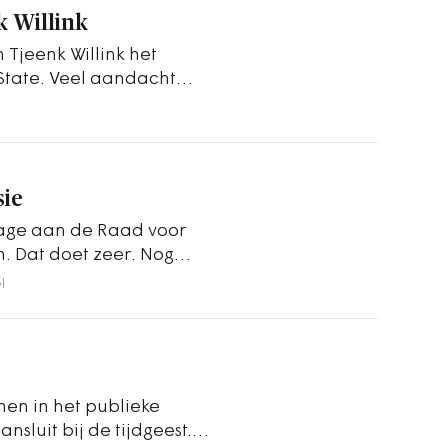
 Willink
Tjeenk Willink het
State. Veel aandacht
 van de…
sie
drage aan de Raad voor
. Dat doet zeer. Nog
en. Die…
l
nen in het publieke
ansluit bij de tijdgeest.