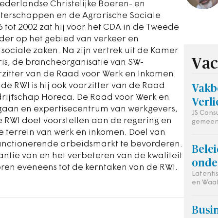
Nederlandse Christelijke Boeren- en
terschappen en de Agrarische Sociale
 tot 2002 zat hij voor het CDA in de Tweede
der op het gebied van verkeer en
 sociale zaken. Na zijn vertrek uit de Kamer
Vac
dris, de brancheorganisatie van SW-
oorzitter van de Raad voor Werk en Inkomen.
 de RWI is hij ook voorzitter van de Raad
Vakb
drijfschap Horeca. De Raad voor Werk en
Verli
rgaan en expertisecentrum van werkgevers,
JS Cons
RWI doet voorstellen aan de regering en
gemeen
e terrein van werk en inkomen. Doel van
functionerende arbeidsmarkt te bevorderen.
Bele
ntie van en het verbeteren van de kwaliteit
onde
ren eveneens tot de kerntaken van de RWI.
Latent
en Waa
Busin