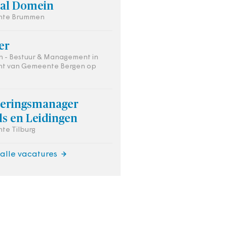
aal Domein
te Brummen
ier
 - Bestuur & Management in
ht van Gemeente Bergen op
oeringsmanager
ls en Leidingen
te Tilburg
 alle vacatures