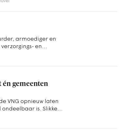
euvel
uurder, armoediger en
 verzorgings- en
ds schaarsere…
t én gemeenten
 de VNG opnieuw laten
 ondeelbaar is. Slikken