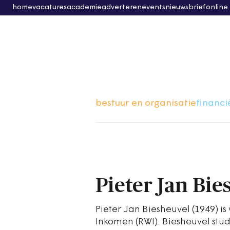
home
vacatures
academie
adverteren
events
nieuwsbrief
online
bestuur en organisatie
financi
Pieter Jan Bie
Pieter Jan Biesheuvel (1949) i
Inkomen (RWI). Biesheuvel st