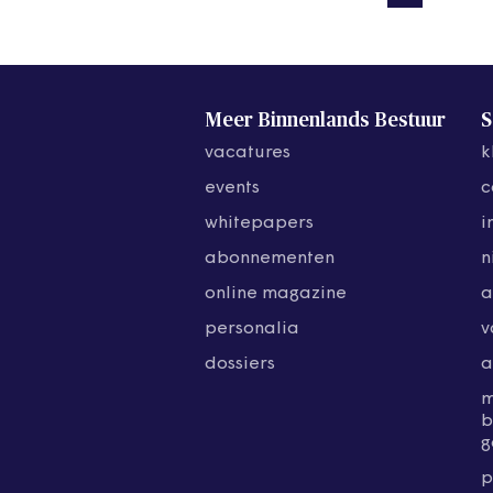
Meer Binnenlands Bestuur
S
vacatures
k
events
c
whitepapers
i
abonnementen
n
online magazine
a
personalia
v
dossiers
a
b
g
p