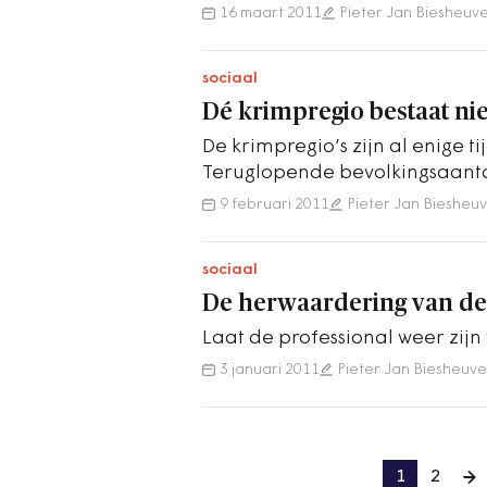
Anders loop je het risico…
16 maart 2011
Pieter Jan Biesheuve
sociaal
Dé krimpregio bestaat nie
De krimpregio’s zijn al enige ti
Teruglopende bevolkingsaant
vragen op. Hoe kan worden v
9 februari 2011
Pieter Jan Biesheuv
sociaal
De herwaardering van de
Laat de professional weer zijn
3 januari 2011
Pieter Jan Biesheuve
1
2