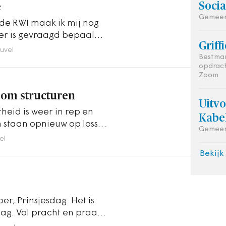
Soci
e
Gemeen
e RWI maak ik mij nog
er is gevraagd bepaalde
Griff
et…
euvel
Bestman
opdrac
Zoom
 om structuren
Uitv
heid is weer in rep en
Kabe
n staan opnieuw op losse
Gemeen
el
Bekijk
…
r, Prinsjesdag. Het is
ag. Vol pracht en praal.
…