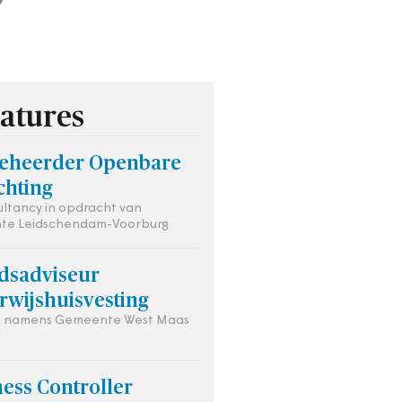
atures
eheerder Openbare
chting
ultancy in opdracht van
te Leidschendam-Voorburg
idsadviseur
rwijshuisvesting
is namens Gemeente West Maas
l
ess Controller