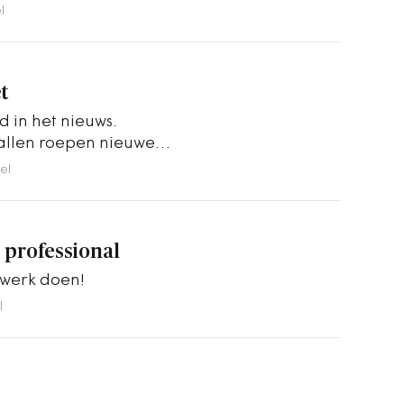
l
t
jd in het nieuws.
allen roepen nieuwe
oorkomen dat…
el
 professional
 werk doen!
l