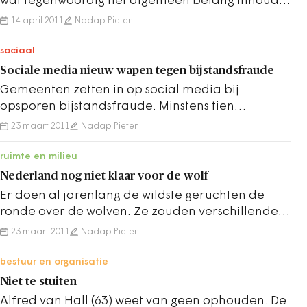
wat tegenwoordig het algemeen belang inhoudt,
maar de logica van het marktdenken. Tijd…
14 april 2011
Nadap Pieter
sociaal
Sociale media nieuw wapen tegen bijstandsfraude
Gemeenten zetten in op social media bij
opsporen bijstandsfraude. Minstens tien
gemeenten gaan de hulp inroepen van
23 maart 2011
Nadap Pieter
voormalige…
ruimte en milieu
Nederland nog niet klaar voor de wolf
Er doen al jarenlang de wildste geruchten de
ronde over de wolven. Ze zouden verschillende
keren bij de grens gesignaleerd zijn en…
23 maart 2011
Nadap Pieter
bestuur en organisatie
Niet te stuiten
Alfred van Hall (63) weet van geen ophouden. De