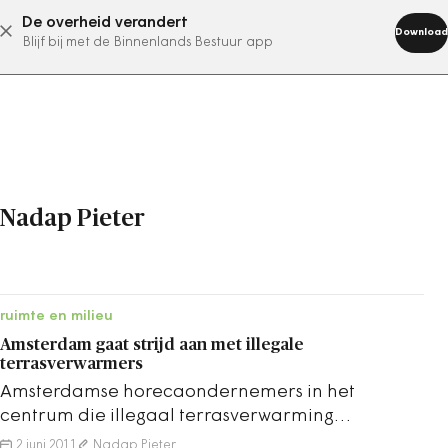
De overheid verandert
abonneer nu
Download
Blijf bij met de Binnenlands Bestuur app
Nadap Pieter
ruimte en milieu
Amsterdam gaat strijd aan met illegale
terrasverwarmers
Amsterdamse horecaondernemers in het
centrum die illegaal terrasverwarming
aanbieden moeten deze verwijderen, anders
2 juni 2011
Nadap Pieter