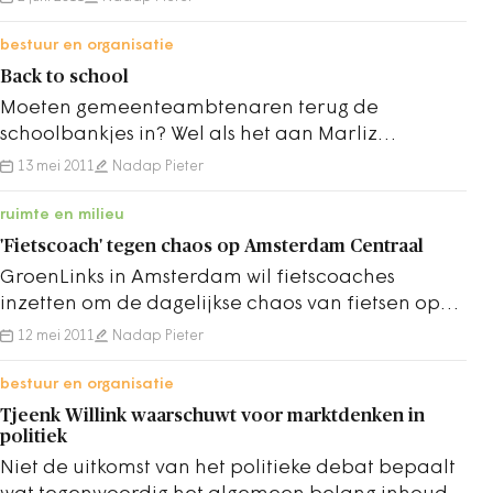
krijgen zij geen…
bestuur en organisatie
Back to school
Moeten gemeenteambtenaren terug de
schoolbankjes in? Wel als het aan Marliz
Schellekens ligt, de Gemeentelijke Ombudsman
13 mei 2011
Nadap Pieter
Utrecht. In het…
ruimte en milieu
'Fietscoach' tegen chaos op Amsterdam Centraal
GroenLinks in Amsterdam wil fietscoaches
inzetten om de dagelijkse chaos van fietsen op
het Centraal Station tegen te gaan. Deze
12 mei 2011
Nadap Pieter
speciale…
bestuur en organisatie
Tjeenk Willink waarschuwt voor marktdenken in
politiek
Niet de uitkomst van het politieke debat bepaalt