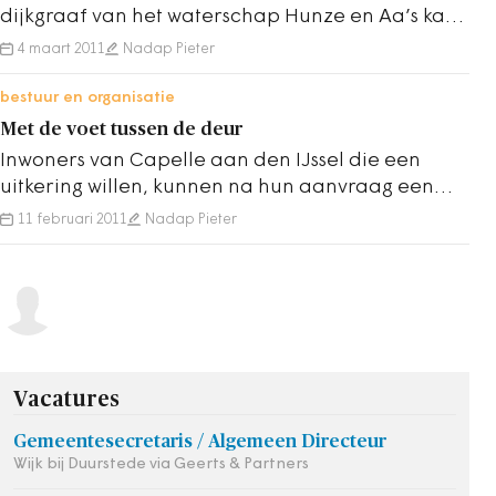
dijkgraaf van het waterschap Hunze en Aa’s kan
binnenkort met pensioen, maar zou toch wel…
4 maart 2011
Nadap Pieter
bestuur en organisatie
Met de voet tussen de deur
Inwoners van Capelle aan den IJssel die een
uitkering willen, kunnen na hun aanvraag een
huisbezoek van een gemeenteambtenaar
11 februari 2011
Nadap Pieter
verwachten…
Vacatures
Gemeentesecretaris / Algemeen Directeur
Wijk bij Duurstede via Geerts & Partners