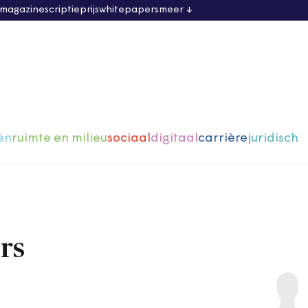
 magazine
scriptieprijs
whitepapers
meer
ën
ruimte en milieu
sociaal
digitaal
carrière
juridisch
rs