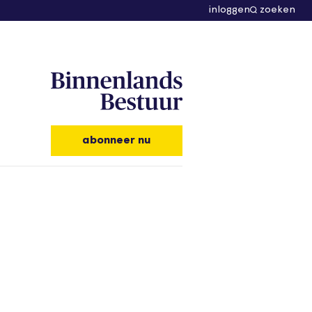
inloggen
zoeken
abonneer nu