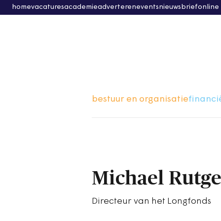
home
vacatures
academie
adverteren
events
nieuwsbrief
online
bestuur en organisatie
financi
Michael Rutge
Directeur van het Longfonds