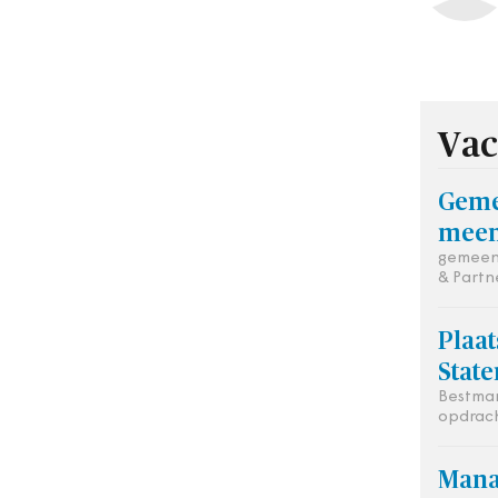
Vac
Geme
meen
gemeent
& Partn
Plaa
State
Bestman
opdrach
Mana