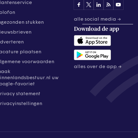
lantenservice
olofon
alle social media →
ngezonden stukken
Download de
app
ieuwsbrieven
dverteren
acature plaatsen
lgemene voorwaarden
alles over de app →
maak
innenlandsbestuur.nl uw
oogle-favoriet
rivacy statement
rivacyinstellingen