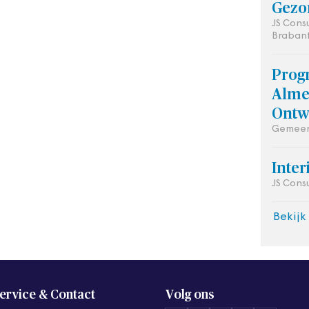
Gezo
JS Cons
Brabant
Prog
Alme
Ontw
Gemeen
Inte
JS Cons
Bekijk
ervice & Contact
Volg ons