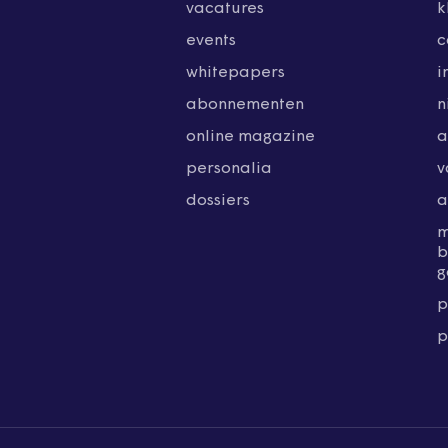
vacatures
k
events
c
whitepapers
i
abonnementen
n
online magazine
a
personalia
v
dossiers
a
b
g
p
p