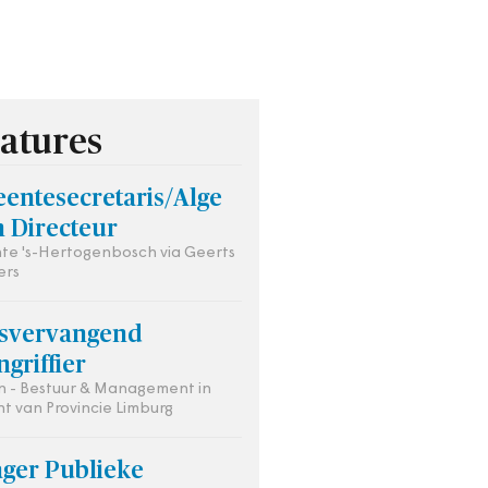
atures
entesecretaris/Alge
 Directeur
e 's-Hertogenbosch via Geerts
ers
tsvervangend
ngriffier
 - Bestuur & Management in
t van Provincie Limburg
ger Publieke