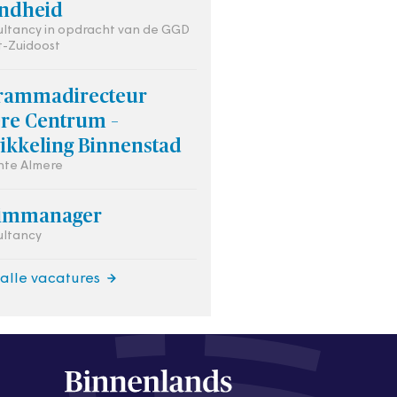
ndheid
ultancy in opdracht van de GGD
-Zuidoost
rammadirecteur
re Centrum –
ikkeling Binnenstad
te Almere
rimmanager
ultancy
 alle vacatures