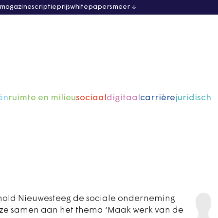
 magazine
scriptieprijs
whitepapers
meer
ën
ruimte en milieu
sociaal
digitaal
carrière
juridisch
rnold Nieuwesteeg de sociale onderneming
n ze samen aan het thema ‘Maak werk van de