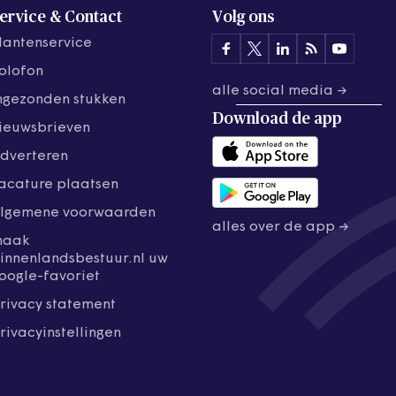
ervice & Contact
Volg ons
lantenservice
olofon
alle social media →
ngezonden stukken
Download de
app
ieuwsbrieven
dverteren
acature plaatsen
lgemene voorwaarden
alles over de app →
maak
innenlandsbestuur.nl uw
oogle-favoriet
rivacy statement
rivacyinstellingen