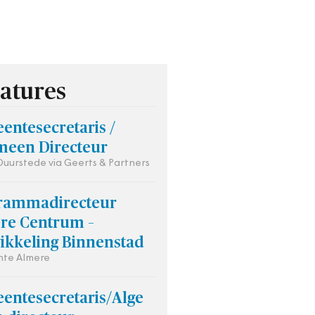
atures
entesecretaris /
meen Directeur
 Duurstede via Geerts & Partners
rammadirecteur
re Centrum –
ikkeling Binnenstad
te Almere
entesecretaris/Alge