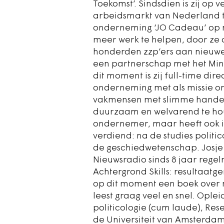
Toekomst’. Sindsdien is zij op
arbeidsmarkt van Nederland te
onderneming ‘JO Cadeau’ op m
meer werk te helpen, door ze 
honderden zzp’ers aan nieuwe 
een partnerschap met het Mini
dit moment is zij full-time dir
onderneming met als missie o
vakmensen met slimme hande
duurzaam en welvarend te hou
ondernemer, maar heeft ook 
verdiend: na de studies politi
de geschiedwetenschap. Josje
Nieuwsradio sinds 8 jaar regel
Achtergrond Skills: resultaatge
op dit moment een boek over
leest graag veel en snel. Ople
politicologie (cum laude), Re
de Universiteit van Amsterdam,