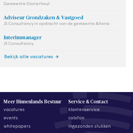
Gemeente Oosterhout
Adviseur Grondzaken & Vastgoed
JS Consultancy in opdracht van de gemeente Altena
Interimmanager
JS Consultancy
Bekijk alle vacatures
Meer Binnenlands Bestuur
Service & Contact
vacatures
klantenservice
events
colofon
whitepapers
ingezonden stukken