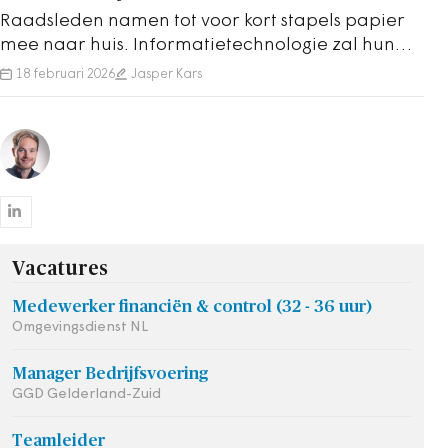
Raadsleden namen tot voor kort stapels papier
mee naar huis. Informatietechnologie zal hun
werk steeds meer gaan ondersteunen.
18 februari 2026
Jasper Kars
Vacatures
Medewerker financiën & control (32 - 36 uur)
Omgevingsdienst NL
Manager Bedrijfsvoering
GGD Gelderland-Zuid
Teamleider