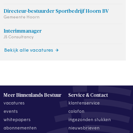
Directeur-bestuurder Sportbedrijf Hoorn BV
Gemeente Hoorn
Interimmanager
JS Consultancy
Bekijk alle vacatures
Meer Binnenlands Bestuur
Service & Contact
vacatures
klantenservice
events
colofon
whitepapers
ingezonden stukken
abonnementen
nieuwsbrieven