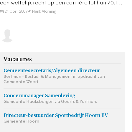
een wettelijk recht op een carrière tot hun 70ste
verjaardag. Toch zwaait de overgrote…
24 april 2009
Henk Vlaming
Vacatures
Gemeentesecretaris/Algemeen directeur
Bestman - Bestuur & Management in opdracht van
Gemeente Weert
Concernmanager Samenleving
Gemeente Haaksbergen via Geerts & Partners
Directeur-bestuurder Sportbedrijf Hoorn BV
Gemeente Hoorn