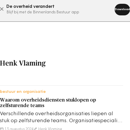
De overheid verandert
abonneer nu
Download
Blijf bij met de Binnenlands Bestuur app
Henk Vlaming
bestuur en organisatie
Waarom overheidsdiensten stuklopen op
zelfsturende teams
Verschillende overheidsorganisaties liepen al
stuk op zelfsturende teams. Organisatiespecialist
Jesse Segers noemt het een 'riskant model'.
13 augustus 2024
Henk Vlaming