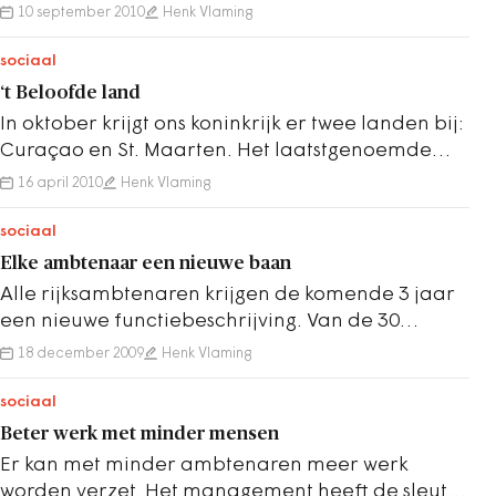
arbeidsongeschikte ambtenaren. De totale
10 september 2010
Henk Vlaming
vordering kan…
sociaal
‘t Beloofde land
In oktober krijgt ons koninkrijk er twee landen bij:
Curaçao en St. Maarten. Het laatstgenoemde
eiland hoopt op remigratie van overzeese…
16 april 2010
Henk Vlaming
sociaal
Elke ambtenaar een nieuwe baan
Alle rijksambtenaren krijgen de komende 3 jaar
een nieuwe functiebeschrijving. Van de 30
duizend functiebeschrijvingen blijven er 50…
18 december 2009
Henk Vlaming
sociaal
Beter werk met minder mensen
Er kan met minder ambtenaren meer werk
worden verzet. Het management heeft de sleutel