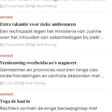
in handen. ‘Een overheid die effectiever wil…
27 november 2009
Henk Vlaming
sociaal
Extra vakantie voor zieke ambtenaren
Een rechtszaak tegen het ministerie van Justitie
over het inhouden van vakantiedagen bij ziekte,
viel uit in het voordeel van een zieke…
27 november 2009
Henk Vlaming
sociaal
Vernieuwing overheidscao’s stagneert
Gemeenten en provincies voorzien lange cao-
onderhandelingen en centrale akkoorden met
korte looptijden. De financiële onzekerheid bij
12 juni 2009
Henk Vlaming
de…
sociaal
Toga de kast in
Rechters vormen de enige beroepsgroep met