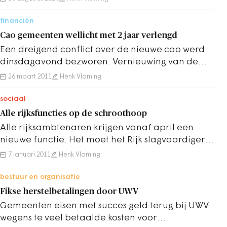
financiën
Cao gemeenten wellicht met 2 jaar verlengd
Een dreigend conflict over de nieuwe cao werd
dinsdagavond bezworen. Vernieuwing van de
arbeidsvoorwaarden lijkt in de ijskast te zijn…
26 maart 2011
Henk Vlaming
sociaal
Alle rijksfuncties op de schroothoop
Alle rijksambtenaren krijgen vanaf april een
nieuwe functie. Het moet het Rijk slagvaardiger
maken en jobhoppen tussen departementen…
7 januari 2011
Henk Vlaming
bestuur en organisatie
Fikse herstelbetalingen door UWV
Gemeenten eisen met succes geld terug bij UWV
wegens te veel betaalde kosten voor