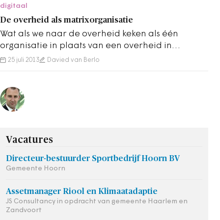
digitaal
De overheid als matrixorganisatie
Wat als we naar de overheid keken als één
organisatie in plaats van een overheid in
kolommen? Wat zou dat opleveren? Column van
25 juli 2013
Davied van Berlo
Davied…
Vacatures
Directeur-bestuurder Sportbedrijf Hoorn BV
Gemeente Hoorn
Assetmanager Riool en Klimaatadaptie
JS Consultancy in opdracht van gemeente Haarlem en
Zandvoort