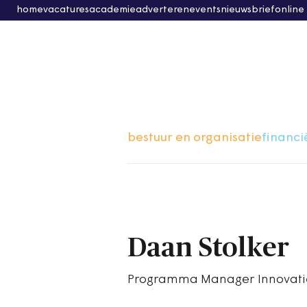
home
vacatures
academie
adverteren
events
nieuwsbrief
online
bestuur en organisatie
financi
Daan Stolker
Programma Manager Innovatie +