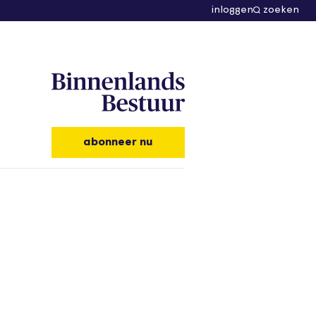
inloggen
zoeken
abonneer nu