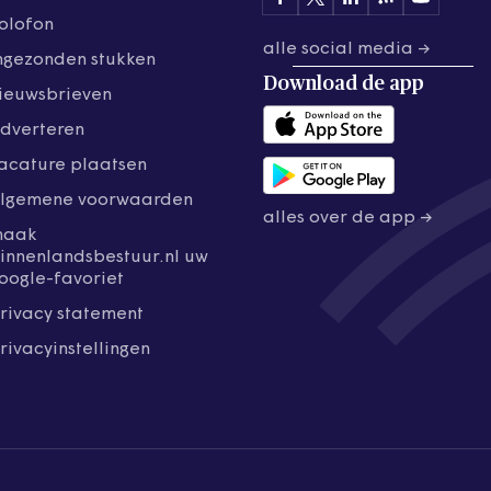
olofon
alle social media →
ngezonden stukken
Download de
app
ieuwsbrieven
dverteren
acature plaatsen
lgemene voorwaarden
alles over de app →
maak
innenlandsbestuur.nl uw
oogle-favoriet
rivacy statement
rivacyinstellingen