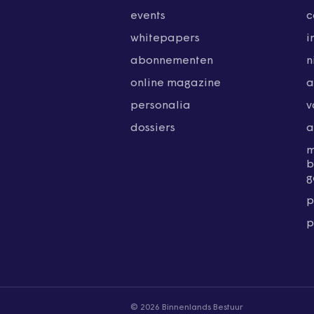
events
c
whitepapers
i
abonnementen
n
online magazine
a
personalia
v
dossiers
a
b
g
p
p
© 2026 Binnenlands Bestuur