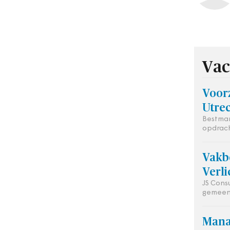
Vac
Voor
Utre
Bestman
opdrach
Vakb
Verli
JS Cons
gemeen
Mana