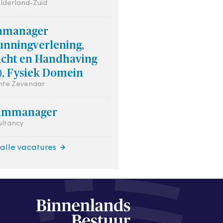
lderland-Zuid
mmanager
unningverlening,
icht en Handhaving
), Fysiek Domein
te Zevenaar
rimmanager
ultancy
 alle vacatures