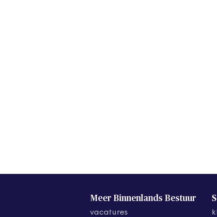
Meer Binnenlands Bestuur
S
vacatures
k