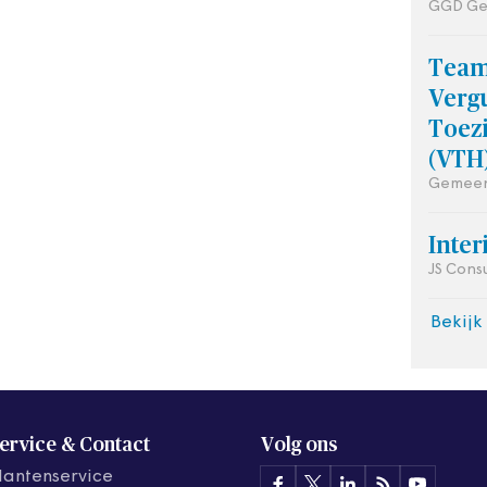
GGD Ge
Tea
Verg
Toez
(VTH
Gemeen
Inte
JS Cons
Bekijk
ervice & Contact
Volg ons
lantenservice