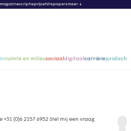
 magazine
scriptieprijs
whitepapers
meer
ën
ruimte en milieu
sociaal
digitaal
carrière
juridisch
31 (0)6 2157 6952 Stel mij een vraag