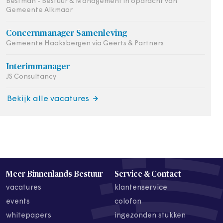
Bestman - Bestuur & Management in opdracht van
Gemeente Alkmaar
Concernmanager Samenleving
Gemeente Haaksbergen via Geerts & Partners
Interimmanager
JS Consultancy
Bekijk alle vacatures
Meer Binnenlands Bestuur
Service & Contact
vacatures
klantenservice
events
colofon
whitepapers
ingezonden stukken