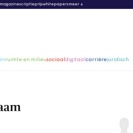
 magazine
scriptieprijs
whitepapers
meer
ën
ruimte en milieu
sociaal
digitaal
carrière
juridisch
raam