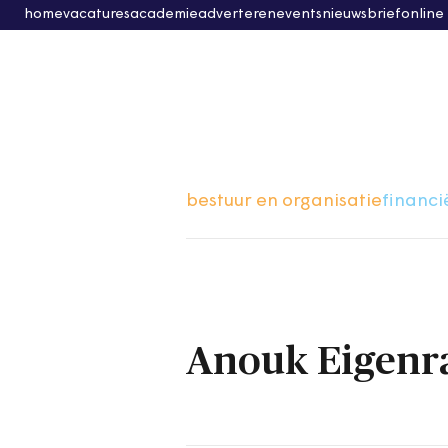
home
vacatures
academie
adverteren
events
nieuwsbrief
online
bestuur en organisatie
financi
Anouk Eigen