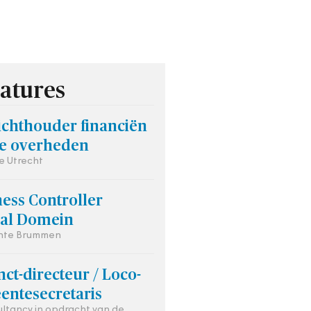
atures
ichthouder financiën
le overheden
ie Utrecht
ess Controller
aal Domein
te Brummen
ct-directeur / Loco-
entesecretaris
ultancy in opdracht van de