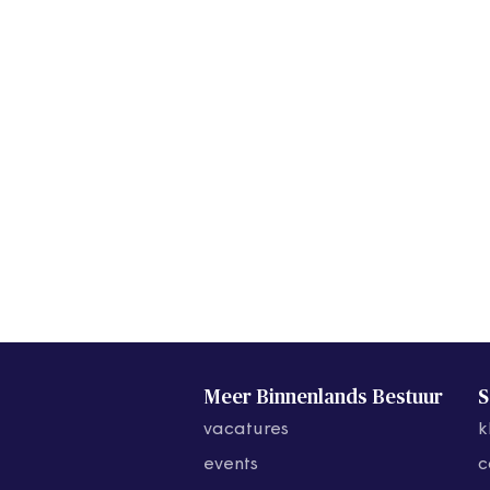
Meer Binnenlands Bestuur
S
vacatures
k
events
c