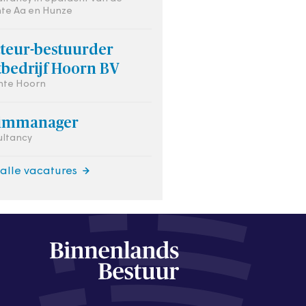
te Aa en Hunze
cteur-bestuurder
tbedrijf Hoorn BV
te Hoorn
rimmanager
ultancy
 alle vacatures