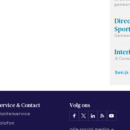
gemeen
Dire
Spor
Gemeen
Inte
JS Cons
Bekijk
ervice & Contact
Volg ons
lantenservice
olofon
alle social media →