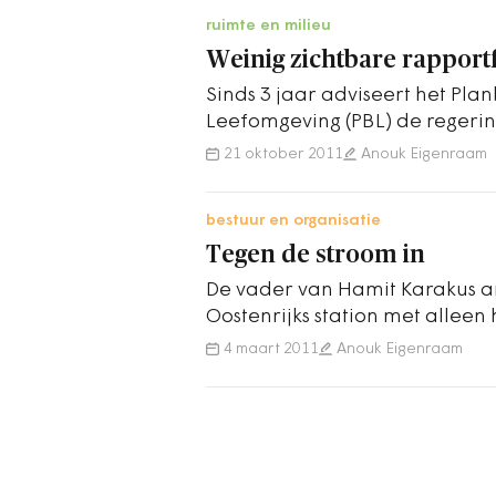
ruimte en milieu
Weinig zichtbare rapport
Sinds 3 jaar adviseert het Pla
Leefomgeving (PBL) de regerin
ruimtebeleid. Het resultaat:
21 oktober 2011
Anouk Eigenraam
bestuur en organisatie
Tegen de stroom in
De vader van Hamit Karakus a
Oostenrijks station met alleen
Hauptbahnhof in de hand. Zi
4 maart 2011
Anouk Eigenraam