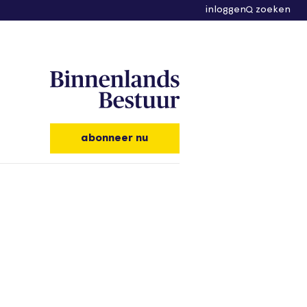
inloggen
zoeken
abonneer nu