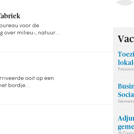
fabriek
nbureau voor de
g over milieu-, natuuren
Vac
 een enorme…
Toez
loka
Provinc
rriveerde ooit op een
 het bordje
Busin
jn zoon…
Soci
Gemeen
Adjun
geme
JS Cons