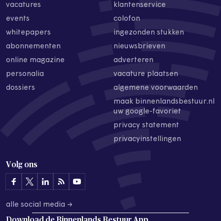
vacatures
klantenservice
events
colofon
whitepapers
ingezonden stukken
abonnementen
nieuwsbrieven
online magazine
adverteren
personalia
vacature plaatsen
dossiers
algemene voorwaarden
maak binnenlandsbestuur.nl
uw google-favoriet
privacy statement
privacyinstellingen
Volg ons
alle social media →
Download de
Binnenlands Bestuur App