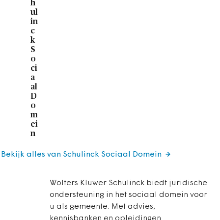
h
ul
in
c
k
S
o
ci
a
al
D
o
m
ei
n
Bekijk alles van Schulinck Sociaal Domein
Wolters Kluwer Schulinck biedt juridische
ondersteuning in het sociaal domein voor
u als gemeente. Met advies,
kennisbanken en opleidingen.