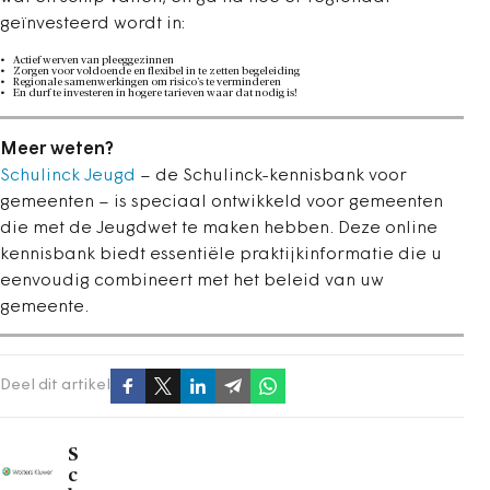
geïnvesteerd wordt in:
Actief werven van pleeggezinnen
Zorgen voor voldoende en flexibel in te zetten begeleiding
Regionale samenwerkingen om risico’s te verminderen
En durf te investeren in hogere tarieven waar dat nodig is!
Meer weten?
Schulinck Jeugd
– de Schulinck-kennisbank voor
gemeenten – is speciaal ontwikkeld voor gemeenten
die met de Jeugdwet te maken hebben. Deze online
kennisbank biedt essentiële praktijkinformatie die u
eenvoudig combineert met het beleid van uw
gemeente.
Deel dit artikel
S
c