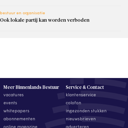
bestuur en organisatie
Ook lokale partij kan worden verboden
Meer Binnenlands Bestuur
Service & Contact
vacatures
klantenservice
events
colofon
whitepapers
ingezonden stukken
abonnementen
nieuwsbrieven
online magazine
adverteren