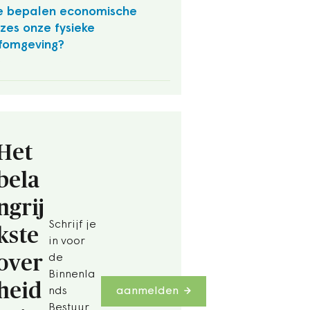
 bepalen economische
zes onze fysieke
fomgeving?
O
Het
bela
ngrij
Schrijf je
kste
in voor
over
de
Binnenla
heid
nds
aanmelden
Bestuur