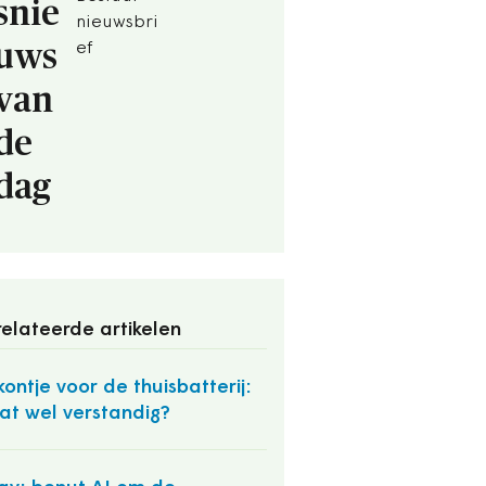
snie
nieuwsbri
uws
ef
van
de
dag
elateerde artikelen
ontje voor de thuisbatterij:
dat wel verstandig?