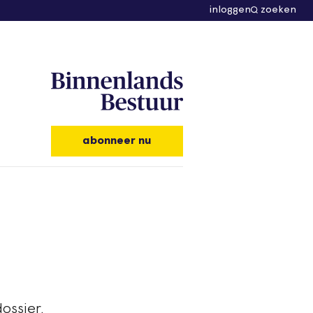
inloggen
zoeken
abonneer nu
ossier.