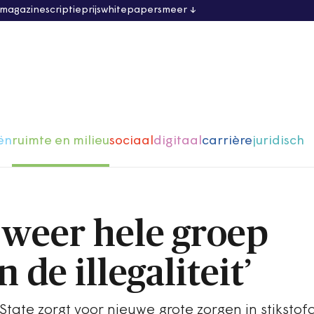
 magazine
scriptieprijs
whitepapers
meer
ën
ruimte en milieu
sociaal
digitaal
carrière
juridisch
s weer hele groep
 de illegaliteit’
tate zorgt voor nieuwe grote zorgen in stikstofd