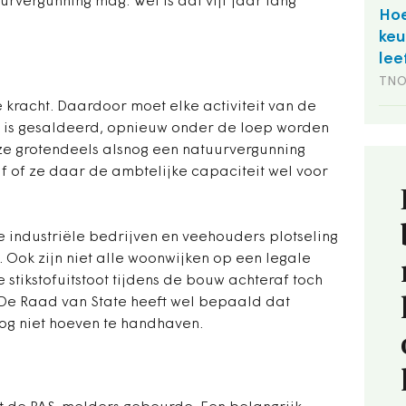
urvergunning mag. Wel is dat vijf jaar lang
Hoe
keu
lee
TN
kracht. Daardoor moet elke activiteit van de
rn is gesaldeerd, opnieuw onder de loep worden
ze grotendeels alsnog een natuurvergunning
af of ze daar de ambtelijke capaciteit wel voor
e industriële bedrijven en veehouders plotseling
n. Ook zijn niet alle woonwijken op een legale
tikstofuitstoot tijdens de bouw achteraf toch
 De Raad van State heeft wel bepaald dat
nog niet hoeven te handhaven.