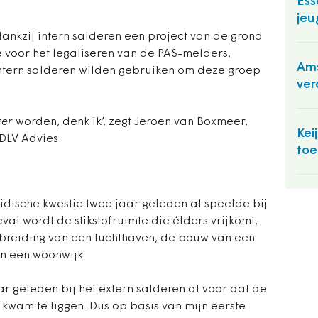
Ess
jeu
dankzij intern salderen een project van de grond
rde voor het legaliseren van de PAS-melders,
Ams
ntern salderen wilden gebruiken om deze groep
ver
er
worden, denk ik’, zegt Jeroen van Boxmeer,
Kei
 DLV Advies.
toe
idische kwestie twee jaar geleden al speelde bij
eval wordt de stikstofruimte die élders vrijkomt,
tbreiding van een luchthaven, de bouw van een
n een woonwijk.
ar geleden bij het extern salderen al voor dat de
 kwam te liggen. Dus op basis van mijn eerste