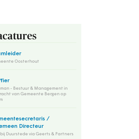
acatures
mleider
eente Oosterhout
ffier
tman - Bestuur & Management in
racht van Gemeente Bergen op
m
eentesecretaris /
emeen Directeur
 bij Duurstede via Geerts & Partners