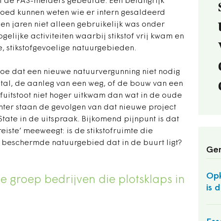
et de PAS-melders gebeurde. Een belangrijk
t goed kunnen weten wie er intern gesaldeerd
en jaren niet alleen gebruikelijk was onder
elijke activiteiten waarbij stikstof vrij kwam en
 stikstofgevoelige natuurgebieden.
toe dat een nieuwe natuurvergunning niet nodig
tal, de aanleg van een weg, of de bouw van een
ofuitstoot niet hoger uitkwam dan wat in de oude
hter staan de gevolgen van dat nieuwe project
 State in de uitspraak. Bijkomend pijnpunt is dat
reiste’ meeweegt: is de stikstofruimte die
t beschermde natuurgebied dat in de buurt ligt?
Ger
Opk
e groep bedrijven die plotsklaps in
is 