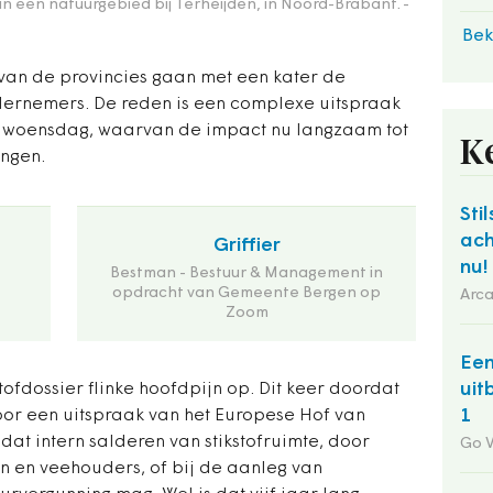
 een natuurgebied bij Terheijden, in Noord-Brabant.
-
Bek
van de provincies gaan met een kater de
ndernemers. De reden is een complexe uitspraak
 woensdag, waarvan de impact nu langzaam tot
K
ingen.
Stil
ach
Griffier
nu!
Bestman - Bestuur & Management in
opdracht van Gemeente Bergen op
Arca
Zoom
Een
uit
tofdossier flinke hoofdpijn op. Dit keer doordat
1
or een uitspraak van het Europese Hof van
dat intern salderen van stikstofruimte, door
Go 
n en veehouders, of bij de aanleg van