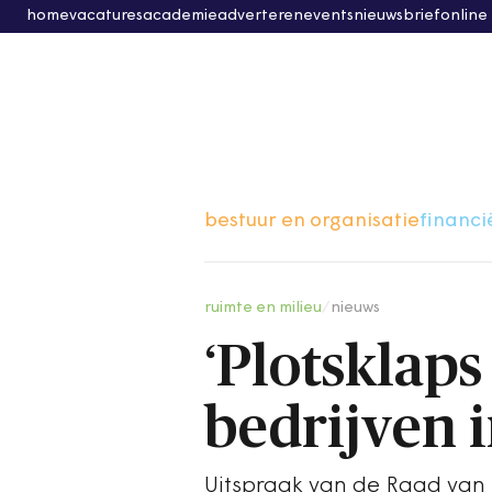
home
vacatures
academie
adverteren
events
nieuwsbrief
online
bestuur en organisatie
financi
ruimte en milieu
/
nieuws
‘Plotsklap
bedrijven in
Uitspraak van de Raad van S