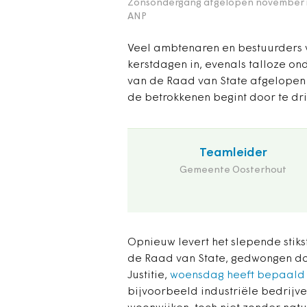
Zonsondergang afgelopen november in
ANP
Veel ambtenaren en bestuurders 
kerstdagen in, evenals talloze o
van de Raad van State afgelopen
de betrokkenen begint door te dr
Teamleider
Gemeente Oosterhout
Opnieuw levert het slepende stiks
de Raad van State, gedwongen do
Justitie,
woensdag heeft bepaald
bijvoorbeeld industriële bedrijve