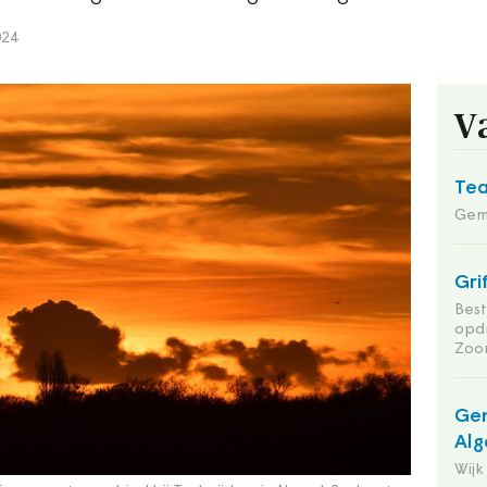
024
V
Tea
Gem
Gri
Bes
opd
Zoo
Gem
Alg
Wijk