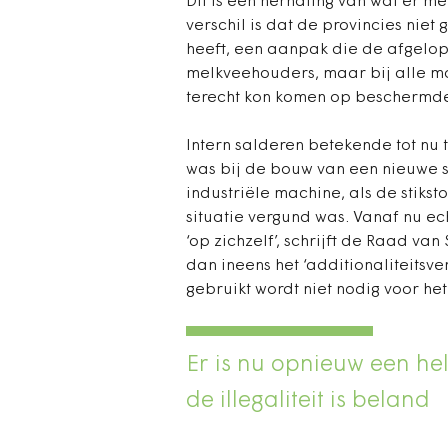
Dit is een herhaling van wat er m
verschil is dat de provincies nie
heeft, een aanpak die de afgelop
melkveehouders, maar bij alle mog
terecht kon komen op beschermde,
Intern salderen betekende tot nu 
was bij de bouw van een nieuwe s
industriële machine, als de stikst
situatie vergund was. Vanaf nu ec
‘op zichzelf’, schrijft de Raad van
dan ineens het ‘additionaliteitsve
gebruikt wordt niet nodig voor he
Er is nu opnieuw een hel
de illegaliteit is beland