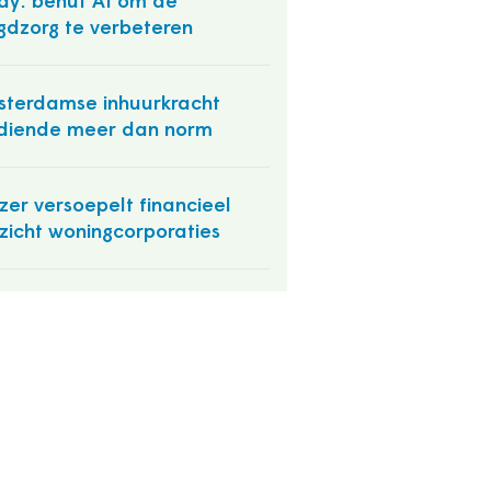
ay: benut AI om de
gdzorg te verbeteren
terdamse inhuurkracht
diende meer dan norm
jzer versoepelt financieel
zicht woningcorporaties