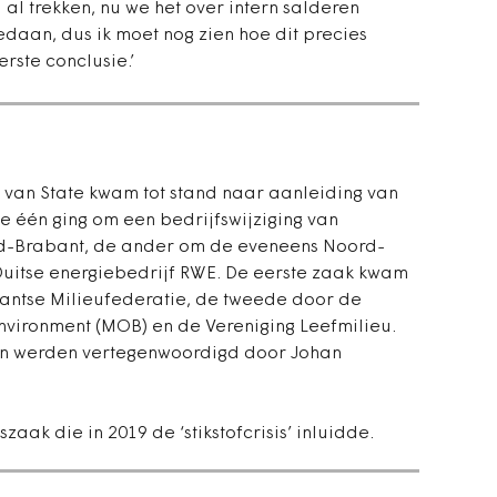
 al trekken, nu we het over intern salderen
edaan, dus ik moet nog zien hoe dit precies
rste conclusie.’
van State kwam tot stand naar aanleiding van
 één ging om een bedrijfswijziging van
rd-Brabant, de ander om de eveneens Noord-
uitse energiebedrijf RWE. De eerste zaak kwam
abantse Milieufederatie, de tweede door de
nvironment (MOB) en de Vereniging Leefmilieu.
en werden vertegenwoordigd door Johan
tszaak die in 2019 de
‘
stikstofcrisis
’
inluidde.