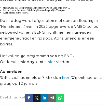
Mark Canjels, Coöperaties Samenfoort PO en Samenfoort VO;
Donald van der Veen, Stichting Maatschappelijk Vastgoed;
Gerhard Jacobs, HEVO.
De middag wordt afgesloten met een rondleiding in
‘Het Element’, een in 2023 opgeleverde VMBO-school
gebouwd volgens BENG-richtlijnen en nagenoeg
energieneutraal en gasloos. Aansluitend is er een
borrel.
Het volledige programma van de BNG-
Onderwijsmiddag kunt u
hier
vinden.
Aanmelden
Wilt u zich aanmelden? Klik dan
hier
. Wij ontmoeten u
graag op 12 juni a.s.
Deel dit artikel