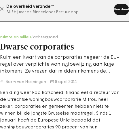
De overheid verandert
abonneer nu
Download
Blijf bij met de Binnenlands Bestuur app
ruimte en milieu
/
achtergrond
Dwarse corporaties
Ruim een kwart van de corporaties negeert de EU-
regel over verplichte woningtoewijzing aan lage
inkomens. Ze vrezen dat middeninkomens de…
Barry van Heijningen
8 april 2011
Eén ding weet Rob Rötscheid, financieel directeur van
de Utrechtse woningbouwcorporatie Mitros, heel
zeker: corporaties en gemeenten hebben niets te
winnen bij de jongste Brusselse maatregel. Sinds 1
januari heeft de Europese Unie bepaald dat
woningbouwcorporaties 90 procent van hun