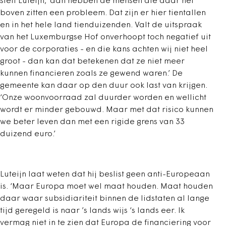
stelt Luteijn, ‘dan hebben de mensen die daar net
boven zitten een probleem. Dat zijn er hier tientallen
en in het hele land tienduizenden. Valt de uitspraak
van het Luxemburgse Hof onverhoopt toch negatief uit
voor de corporaties - en die kans achten wij niet heel
groot - dan kan dat betekenen dat ze niet meer
kunnen financieren zoals ze gewend waren.’ De
gemeente kan daar op den duur ook last van krijgen.
‘Onze woonvoorraad zal duurder worden en wellicht
wordt er minder gebouwd. Maar met dat risico kunnen
we beter leven dan met een rigide grens van 33
duizend euro.’
Luteijn laat weten dat hij beslist geen anti-Europeaan
is. ‘Maar Europa moet wel maat houden. Maat houden
daar waar subsidiariteit binnen de lidstaten al lange
tijd geregeld is naar ’s lands wijs ‘s lands eer. Ik
vermag niet in te zien dat Europa de financiering voor