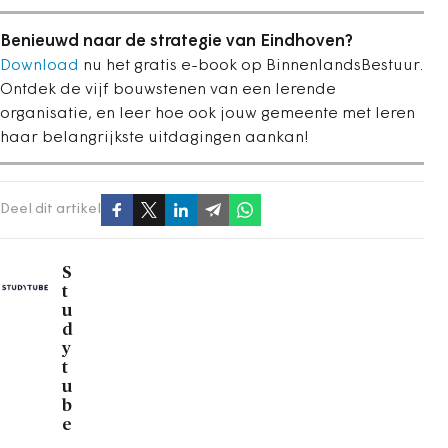
Benieuwd naar de strategie van Eindhoven?
Download
nu het gratis e-book op BinnenlandsBestuur.
Ontdek de vijf bouwstenen van een lerende
organisatie, en leer hoe ook jouw gemeente met leren
haar belangrijkste uitdagingen aankan!
Deel dit artikel
S
t
u
d
y
t
u
b
e