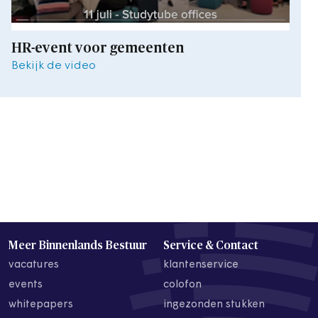
HR-event voor gemeenten
Bekijk de video
Meer Binnenlands Bestuur
Service & Contact
vacatures
klantenservice
events
colofon
whitepapers
ingezonden stukken