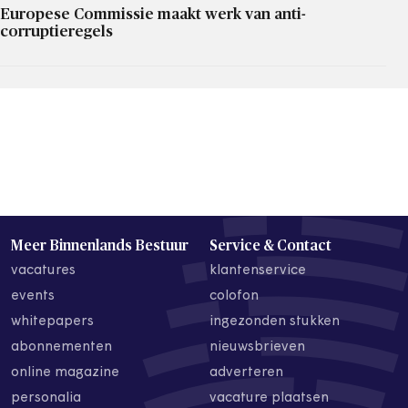
Europese Commissie maakt werk van anti-
corruptieregels
Meer Binnenlands Bestuur
Service & Contact
vacatures
klantenservice
events
colofon
whitepapers
ingezonden stukken
abonnementen
nieuwsbrieven
online magazine
adverteren
personalia
vacature plaatsen