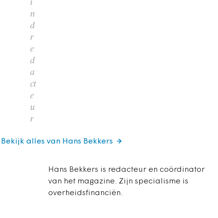
i
n
d
r
e
d
a
ct
e
u
r
Bekijk alles van Hans Bekkers
Hans Bekkers is redacteur en coördinator
van het magazine. Zijn specialisme is
overheidsfinanciën.