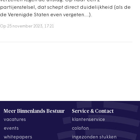
verzetten tegen de uitslag. Op naar een 2
partijenstelsel, dat schept direct duidelijkheid (als de
de Verenigde Staten even vergeten....).
Op 25 november 2023, 17:21
Meer Binnenlands Bestuur
Service & Contact
vacatures
klantenservice
events
colofon
whitepapers
ingezonden stukken