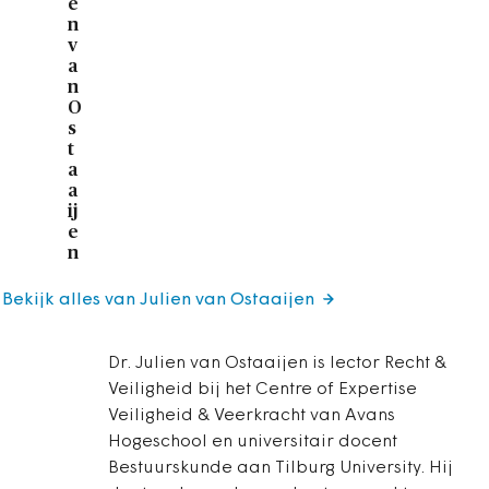
e
n
v
a
n
O
s
t
a
a
ij
e
n
Bekijk alles van Julien van Ostaaijen
Dr. Julien van Ostaaijen is lector Recht &
Veiligheid bij het Centre of Expertise
Veiligheid & Veerkracht van Avans
Hogeschool en universitair docent
Bestuurskunde aan Tilburg University. Hij