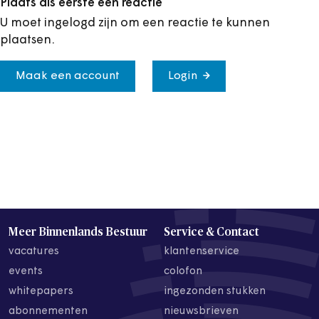
Plaats als eerste een reactie
U moet ingelogd zijn om een reactie te kunnen
plaatsen.
Maak een account
Login
Meer Binnenlands Bestuur
Service & Contact
vacatures
klantenservice
events
colofon
whitepapers
ingezonden stukken
abonnementen
nieuwsbrieven