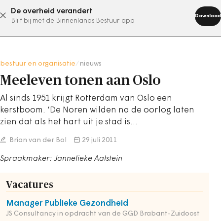
De overheid verandert
abonneer nu
Download
Blijf bij met de Binnenlands Bestuur app
bestuur en organisatie
/
nieuws
Meeleven tonen aan Oslo
Al sinds 1951 krijgt Rotterdam van Oslo een
kerstboom. ‘De Noren wilden na de oorlog laten
zien dat als het hart uit je stad is…
Brian van der Bol
29 juli 2011
Spraakmaker: Jannelieke Aalstein
Vacatures
Manager Publieke Gezondheid
JS Consultancy in opdracht van de GGD Brabant-Zuidoost