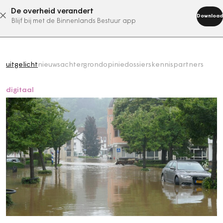
De overheid verandert
abonneer nu
Download
Blijf bij met de Binnenlands Bestuur app
uitgelicht
nieuws
achtergrond
opinie
dossiers
kennispartners
digitaal