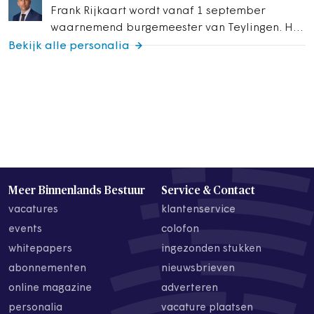
van…
Frank Rijkaart wordt vanaf 1 september
waarnemend burgemeester van Teylingen. Hij
volgt burgemeester Carla Breuer op. Rijkaart
Bekijk alle personalia
was van…
Meer Binnenlands Bestuur
Service & Contact
vacatures
klantenservice
events
colofon
whitepapers
ingezonden stukken
abonnementen
nieuwsbrieven
online magazine
adverteren
personalia
vacature plaatsen