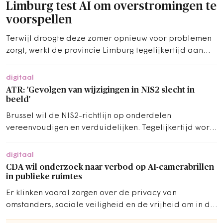
Limburg test AI om overstromingen te
voorspellen
Terwijl droogte deze zomer opnieuw voor problemen
zorgt, werkt de provincie Limburg tegelijkertijd aan
technologie voor het andere uiterste. De provincie test
een AI-model dat overstromingen in het stroomgebied
digitaal
van de Selzerbeek moet helpen voorspellen.
ATR: 'Gevolgen van wijzigingen in NIS2 slecht in
beeld'
Brussel wil de NIS2-richtlijn op onderdelen
vereenvoudigen en verduidelijken. Tegelijkertijd wordt
het toepassingsbereik uitgebreid.
digitaal
CDA wil onderzoek naar verbod op AI-camerabrillen
in publieke ruimtes
Er klinken vooral zorgen over de privacy van
omstanders, sociale veiligheid en de vrijheid om in de
openbare ruimte te bewegen.