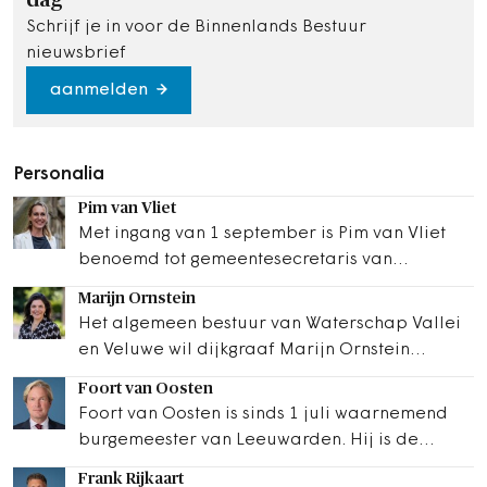
dag
Schrijf je in voor de Binnenlands Bestuur
nieuwsbrief
aanmelden
Personalia
Pim van Vliet
Met ingang van 1 september is Pim van Vliet
benoemd tot gemeentesecretaris van
Eindhoven. Zij volgt Aline Zwierstra op, die na
Marijn Ornstein
ruim negen…
Het algemeen bestuur van Waterschap Vallei
en Veluwe wil dijkgraaf Marijn Ornstein
herbenoemen. Haar huidige termijn loopt in
Foort van Oosten
maart…
Foort van Oosten is sinds 1 juli waarnemend
burgemeester van Leeuwarden. Hij is de
tijdelijke opvolger van burgemeester Sybrand
Frank Rijkaart